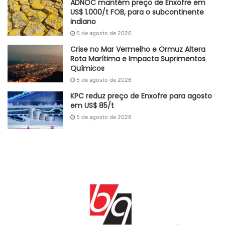
ADNOC mantém preço de Enxofre em
níveis de 2021, disse a IEA.
US$ 1.000/t FOB, para o subcontinente
indiano
Fonte
Bangkok Post
6 de agosto de 2026
Etiquetas
china
Gás
gás natural
GNL
Rússia
Crise no Mar Vermelho e Ormuz Altera
Rota Marítima e Impacta Suprimentos
União Europeia
Químicos
5 de agosto de 2026
KPC reduz preço de Enxofre para agosto
em US$ 85/t
5 de agosto de 2026