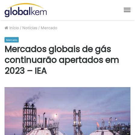
M
Início
/
Notícias
/
Mercado
Mercado
Mercados globais de gás
continuarão apertados em
2023 – IEA