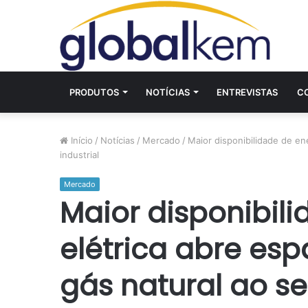
PRODUTOS
NOTÍCIAS
ENTREVISTAS
C
Início
/
Notícias
/
Mercado
/
Maior disponibilidade de ene
industrial
Mercado
Maior disponibil
elétrica abre esp
gás natural ao set