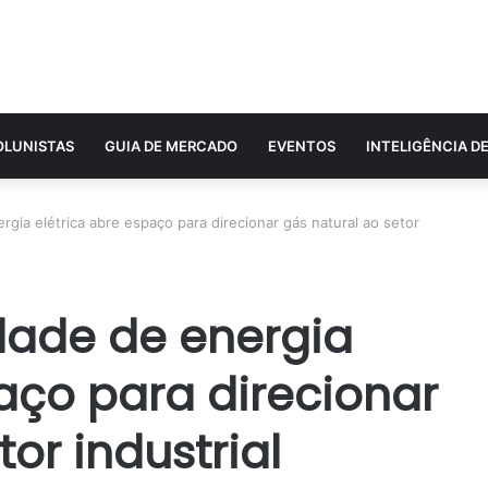
OLUNISTAS
GUIA DE MERCADO
EVENTOS
INTELIGÊNCIA D
rgia elétrica abre espaço para direcionar gás natural ao setor
idade de energia
aço para direcionar
or industrial