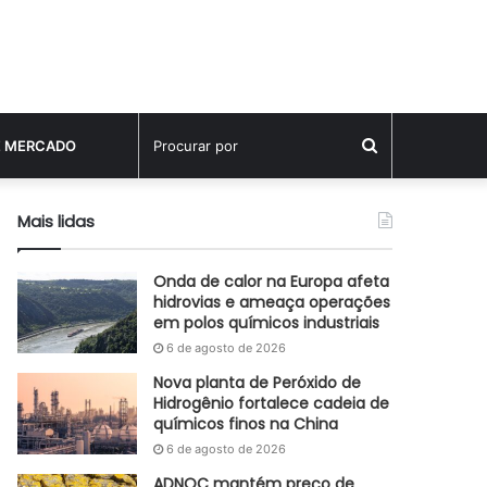
Procurar
E MERCADO
por
Mais lidas
Onda de calor na Europa afeta
hidrovias e ameaça operações
em polos químicos industriais
6 de agosto de 2026
Nova planta de Peróxido de
Hidrogênio fortalece cadeia de
químicos finos na China
6 de agosto de 2026
ADNOC mantém preço de