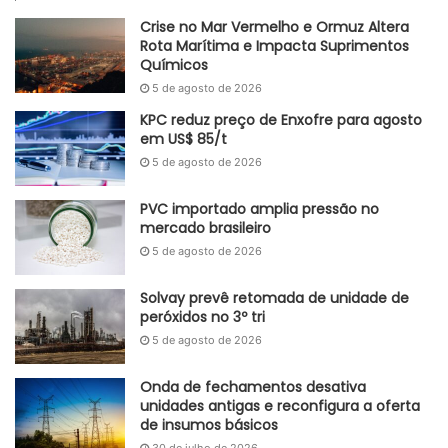
produzidos nas regiões mais afetadas dos EUA pelos
Crise no Mar Vermelho e Ormuz Altera
Rota Marítima e Impacta Suprimentos
furacões derivados desse fenômeno – e os preços dos
Químicos
combustíveis fósseis, uma vez que, apesar da redução nos
5 de agosto de 2026
preços do gás natural, os preços do petróleo
KPC reduz preço de Enxofre para agosto
apresentaram aumento no último mês.
em US$ 85/t
5 de agosto de 2026
Adaptado GlobalKem | 26 de julho de 2023
PVC importado amplia pressão no
Fonte
IBGE
mercado brasileiro
Etiquetas
deflação
El Niño
EUA
IBGE
IPCA-15
5 de agosto de 2026
Solvay prevê retomada de unidade de
peróxidos no 3º tri
5 de agosto de 2026
Onda de fechamentos desativa
unidades antigas e reconfigura a oferta
de insumos básicos