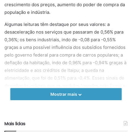
crescimento dos preços, aumento do poder de compra da
população e indústria.
Algumas leituras têm destaque por seus valores: a
desaceleração nos serviços que passaram de 0,56% para
0,36%; os bens industriais, indo de -0,08 para -0,55%
graças a uma possível influência dos subsídios fornecidos
pelo governo federal para compra de carros populares; a
deflação da habitação, indo de 0,96% para -0,94% graças à
eletricidade e aos créditos de Itaipu; a queda na
alimentação, que foi de 0,51% para -0,4%. Esses sinais de
desinflação indicam que as medidas tomadas pelo Brasil e
pelo COPOM foram efetivas e estão mostrando sinais
Mostrar mais
positivos ao país. Esses bons frutos colhidos não excluem
a possibilidade de novos contratempos, principalmente em
tempos de El Niño – que pode surtir efeitos diversos
Mais lidas
desde impactos nas produções agrícolas brasileiras até
oferta de insumos químicos, como soda cáustica,