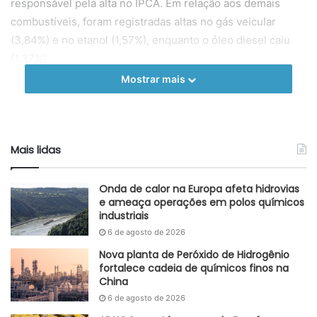
responsável pela alta no IPCA. Em relação aos demais
combustíveis, foram registradas altas no gás veicular
(3,84%) e no etanol (1,57%), enquanto o óleo diesel caiu
(1,37%).
Mostrar mais
Adaptado GlobalKem | 11 de agosto de 2023
Fonte
Agência de Notícias IBGE
Etiquetas
Etanol
gasolina
Habitação
inflação
IPCA
Mais lidas
transportes
Onda de calor na Europa afeta hidrovias
e ameaça operações em polos químicos
industriais
6 de agosto de 2026
Nova planta de Peróxido de Hidrogênio
fortalece cadeia de químicos finos na
China
6 de agosto de 2026