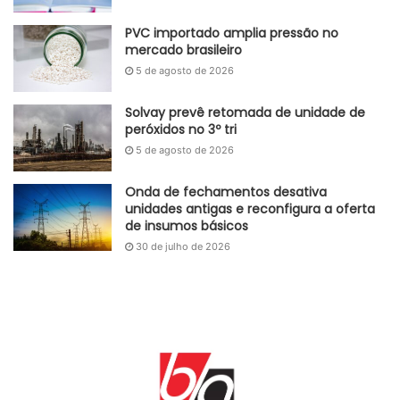
Se a demanda por GNL na Ásia, especialmente na China,
PVC importado amplia pressão no
aumentar com a reabertura chinesa, a Europa pode ter
mercado brasileiro
que pagar pelo fornecimento spot para vencer a
5 de agosto de 2026
concorrência do mercado asiático antes do próximo
Solvay prevê retomada de unidade de
inverno.
peróxidos no 3º tri
5 de agosto de 2026
Fonte
Oil Price
Etiquetas
Europa
Gás
gás natural
inverno
Onda de fechamentos desativa
unidades antigas e reconfigura a oferta
de insumos básicos
30 de julho de 2026