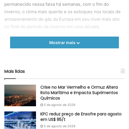
permanecido nessa faixa há semanas, com o fim do
inverno, o clima mais quente e os estoques nos locais de
armazenamento de gás da Europa em seu nível mais alto
no final do período de inverno em uma década.
No entanto, os contratos futuros de dezembro, a US$
Mostrar mais
63,31 (58 euros) por MWh no dia 11 de abril,
subiram 9% nas últimas duas semanas, sugerindo
preocupações contínuas sobre o reabastecimento do
armazenamento europeu antes do próximo inverno e
Mais lidas
incerteza sobre a disponibilidade da frota nuclear da
França.
Crise no Mar Vermelho e Ormuz Altera
Rota Marítima e Impacta Suprimentos
Em 9 de abril, os locais de armazenamento em toda a UE
Químicos
estavam 55,55% cheios, de acordo com dados da Gas
5 de agosto de 2026
Infrastructure Europe. Isso está bem acima da média de
KPC reduz preço de Enxofre para agosto
cinco anos e dos níveis de armazenamento de gás no final
em US$ 85/t
dos dois invernos anteriores.
5 de agosto de 2026