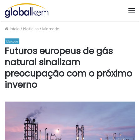
M
Início
/
Notícias
/
Mercado
Mercado
Futuros europeus de gás
natural sinalizam
preocupação com o próximo
inverno