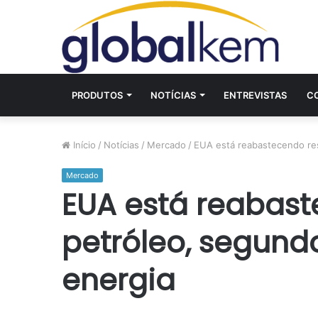
PRODUTOS
NOTÍCIAS
ENTREVISTAS
C
Início
/
Notícias
/
Mercado
/
EUA está reabastecendo re
Mercado
EUA está reabast
petróleo, segun
energia