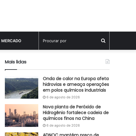
Procurar
E MERCADO
por
Mais lidas
Onda de calor na Europa afeta
hidrovias e ameaça operações
em polos químicos industriais
6 de agosto de 2026
Nova planta de Peróxido de
Hidrogênio fortalece cadeia de
químicos finos na China
6 de agosto de 2026
ADNOC mantém preço de