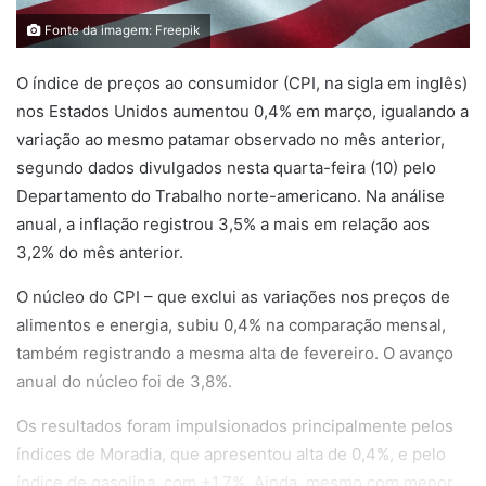
Fonte da imagem: Freepik
O índice de preços ao consumidor (CPI, na sigla em inglês)
nos Estados Unidos aumentou 0,4% em março, igualando a
variação ao mesmo patamar observado no mês anterior,
segundo dados divulgados nesta quarta-feira (10) pelo
Departamento do Trabalho norte-americano. Na análise
anual, a inflação registrou 3,5% a mais em relação aos
3,2% do mês anterior.
O núcleo do CPI – que exclui as variações nos preços de
alimentos e energia, subiu 0,4% na comparação mensal,
também registrando a mesma alta de fevereiro. O avanço
anual do núcleo foi de 3,8%.
Os resultados foram impulsionados principalmente pelos
índices de Moradia, que apresentou alta de 0,4%, e pelo
índice de gasolina, com +1,7%. Ainda, mesmo com menor