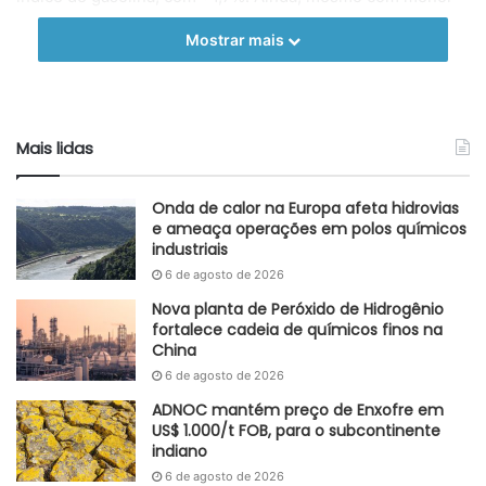
participação, o grupo de Energia (inclui eletricidade e gás
Mostrar mais
natural) teve alta de 1,1%, enquanto o índice de alimentos
avançou 0,1% em março.
O avanço na inflação reflete o custo de vida para os
Mais lidas
cidadãos americanos, além de impactar significativamente
a política monetária e os mercados financeiros, podendo
Onda de calor na Europa afeta hidrovias
trazer implicações inclusive para o setor industrial e o
e ameaça operações em polos químicos
mercado de químicos.
industriais
6 de agosto de 2026
Adaptado GlobalKem | 10 de abril de 2024
Nova planta de Peróxido de Hidrogênio
fortalece cadeia de químicos finos na
Fonte
InfoMoney
China
Etiquetas
aluguel
CPI
EUA
fevereiro
gasolina
inflação
6 de agosto de 2026
março
ADNOC mantém preço de Enxofre em
US$ 1.000/t FOB, para o subcontinente
indiano
6 de agosto de 2026