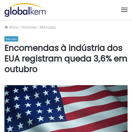
M
Início
/
Notícias
/
Mercado
Mercado
Encomendas à indústria dos
EUA registram queda 3,6% em
outubro