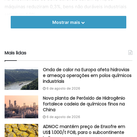
máquinas reduziram 0,3%, bens não duráveis industriais
retraíram 1,9%.
Mostrar mais
Adaptado GlobalKem | 07 de dezembro de 2023
Fonte
United States Census Bureau
Etiquetas
encomendas
Estados Unidos
EUA
indústria
Mais lidas
Onda de calor na Europa afeta hidrovias
e ameaça operações em polos químicos
industriais
6 de agosto de 2026
Nova planta de Peróxido de Hidrogênio
fortalece cadeia de químicos finos na
China
6 de agosto de 2026
ADNOC mantém preço de Enxofre em
US$ 1.000/t FOB, para o subcontinente