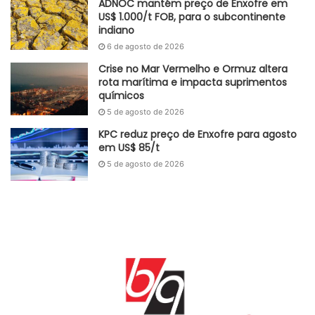
ADNOC mantém preço de Enxofre em
US$ 1.000/t FOB, para o subcontinente
Fonte
FGV Ibre
indiano
Etiquetas
cal
confiança
construção
evolução
mão de obra
6 de agosto de 2026
materiais
mercado
Crise no Mar Vermelho e Ormuz altera
rota marítima e impacta suprimentos
químicos
5 de agosto de 2026
KPC reduz preço de Enxofre para agosto
em US$ 85/t
5 de agosto de 2026