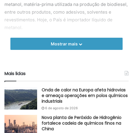
metanol, matéria-prima utilizada na produção de biodiesel,
entre outros produtos, como adesivos, solventes e
revestimentos. Hoje, o País é importador líquido de
metanol.
Na opinião do Conselho, o gás natural, por sua importância
Mostrar mais
para a economia, deveria figurar com destaque em uma
política estratégica de Estado para a reindustrialização,
com o maior volume sendo direcionado ao setor industrial,
e não para a geração de energia elétrica ou reinjeção em
Mais lidas
poços de petróleo.
Onda de calor na Europa afeta hidrovias
Fonte
Sinproquim
e ameaça operações em polos químicos
Etiquetas
economia
industriais
gás natural
indústria química
6 de agosto de 2026
Nova planta de Peróxido de Hidrogênio
fortalece cadeia de químicos finos na
China