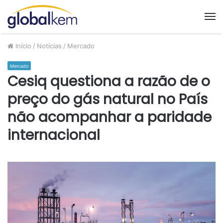
M
Início
/
Notícias
/
Mercado
Mercado
Cesiq questiona a razão de o
preço do gás natural no País
não acompanhar a paridade
internacional