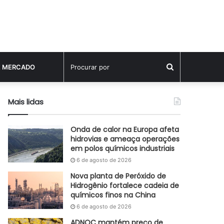
Procurar
E MERCADO
por
Mais lidas
Onda de calor na Europa afeta
hidrovias e ameaça operações
em polos químicos industriais
6 de agosto de 2026
Nova planta de Peróxido de
Hidrogênio fortalece cadeia de
químicos finos na China
6 de agosto de 2026
ADNOC mantém preço de