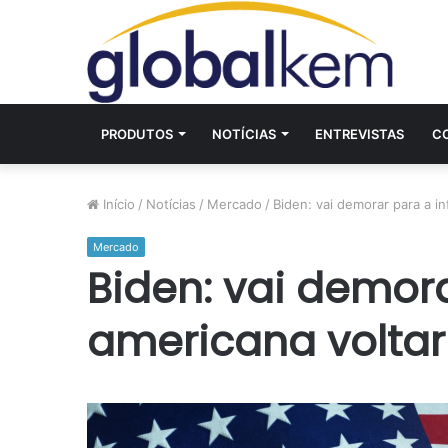
PRODUTOS
NOTÍCIAS
ENTREVISTAS
C
Início
/
Notícias
/
Mercado
/
Biden: vai demorar para a in
Mercado
Biden: vai demora
americana voltar