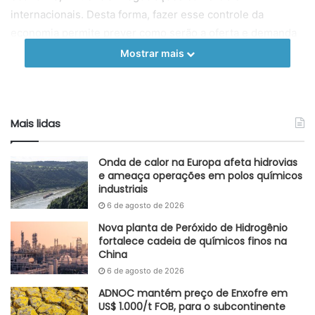
internacionais. Desta forma, fazer esse controle da
economia permite prever como serão a oferta e demanda
de diversos produtos industriais, incluindo os insumos
Mostrar mais
químicos.
Adaptado GlobalKem | 15 de agosto de 2023
Mais lidas
Etiquetas
Banco Central
Brasil
desaceleração do crescimento
IBC-Br
insumos químicos
Onda de calor na Europa afeta hidrovias
e ameaça operações em polos químicos
industriais
6 de agosto de 2026
Nova planta de Peróxido de Hidrogênio
fortalece cadeia de químicos finos na
China
6 de agosto de 2026
ADNOC mantém preço de Enxofre em
US$ 1.000/t FOB, para o subcontinente