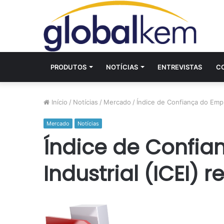
PRODUTOS
NOTÍCIAS
ENTREVISTAS
C
Início
/
Notícias
/
Mercado
/
Índice de Confiança do Empr
Mercado
Notícias
Índice de Confia
Industrial (ICEI)