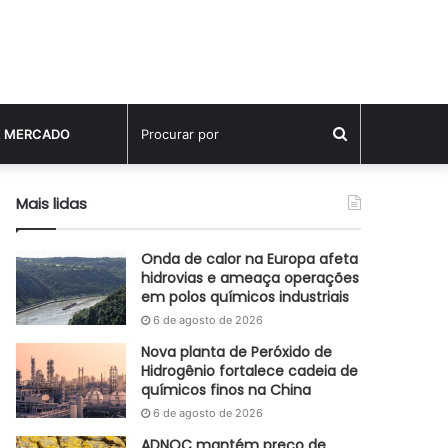
Procurar
E MERCADO
por
Mais lidas
Onda de calor na Europa afeta
hidrovias e ameaça operações
em polos químicos industriais
6 de agosto de 2026
Nova planta de Peróxido de
Hidrogênio fortalece cadeia de
químicos finos na China
6 de agosto de 2026
ADNOC mantém preço de