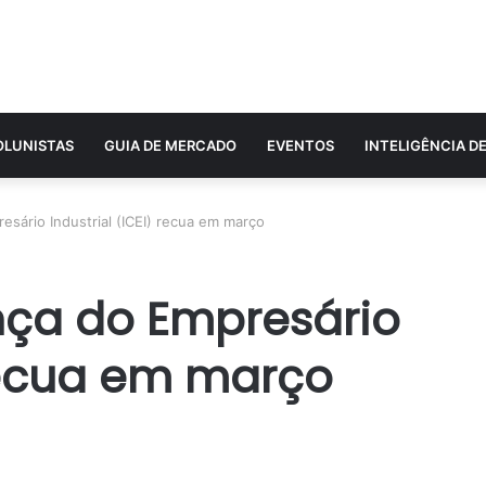
OLUNISTAS
GUIA DE MERCADO
EVENTOS
INTELIGÊNCIA D
esário Industrial (ICEI) recua em março
nça do Empresário
 recua em março