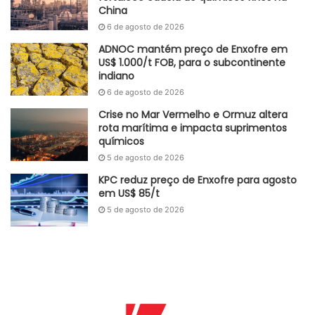
participação da Argentina – principal compradora de
China
produtos brasileiros – tendo sido superada pelo México
6 de agosto de 2026
pela primeira vez. Segundo cálculos da ANFAVEA, caso as
ADNOC mantém preço de Enxofre em
exportações à Argentina não tivessem diminuído, haveria
US$ 1.000/t FOB, para o subcontinente
indiano
95 mil unidades vendidas a mais. Para 2024, a agência
6 de agosto de 2026
prevê crescimento de 2% em cima do que se vê em 2023,
com total de 407 mil unidades.
Crise no Mar Vermelho e Ormuz altera
rota marítima e impacta suprimentos
químicos
Esse setor brasileiro representa grande fonte de demanda
5 de agosto de 2026
por alguns produtos químicos como Polietileno,
Polipropileno, Ácido Sulfúrico e Aço em diversas peças
KPC reduz preço de Enxofre para agosto
em US$ 85/t
desses veículos, como paralamas, para-choques, cintos de
5 de agosto de 2026
segurança e componentes da carroceria.
Adaptado GlobalKem | 11 de dezembro de 2023
Fonte
ANFAVEA
Etiquetas
ácido sulfúrico
Argentina
automóveis
Brasil
caminhões
carros
ônibus
polímeros