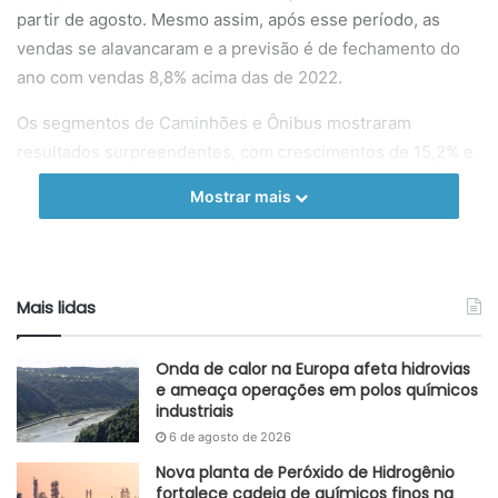
partir de agosto. Mesmo assim, após esse período, as
vendas se alavancaram e a previsão é de fechamento do
ano com vendas 8,8% acima das de 2022.
Os segmentos de Caminhões e Ônibus mostraram
resultados surpreendentes, com crescimentos de 15,2% e
18,8% no ano, respectivamente.
Mostrar mais
Mesmo com o crescimento do mercado interno, a
produção regrediu 0,5% devido à redução das exportações
e aumentos de importações. Segundo a ANFAVEA, 2023
Mais lidas
deve fechar com a produção de 2.359 milhões de veículos.
Nas previsões para 2024, deve haver crescimento de 4,7%
Onda de calor na Europa afeta hidrovias
nesse volume.
e ameaça operações em polos químicos
industriais
Com o último ano de intenso crescimento das
6 de agosto de 2026
exportações, 2023 teve performance 17% abaixo. Tal
Nova planta de Peróxido de Hidrogênio
variação pode ser justificada com a redução da
fortalece cadeia de químicos finos na