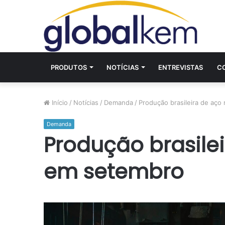
PRODUTOS
NOTÍCIAS
ENTREVISTAS
C
Início
/
Notícias
/
Demanda
/
Produção brasileira de aço
Demanda
Produção brasilei
em setembro