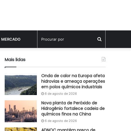
Procurar
E MERCADO
por
Mais lidas
Onda de calor na Europa afeta
hidrovias e ameaça operações
em polos químicos industriais
6 de agosto de 2026
Nova planta de Peróxido de
Hidrogênio fortalece cadeia de
químicos finos na China
6 de agosto de 2026
ADNOC mantém preço de