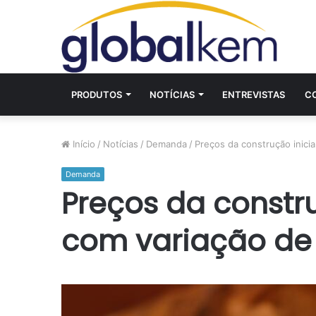
PRODUTOS
NOTÍCIAS
ENTREVISTAS
C
Início
/
Notícias
/
Demanda
/
Preços da construção inici
Demanda
Preços da constr
com variação de 