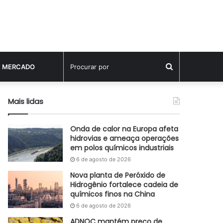
Procurar
E MERCADO
por
Mais lidas
Onda de calor na Europa afeta
hidrovias e ameaça operações
em polos químicos industriais
6 de agosto de 2026
Nova planta de Peróxido de
Hidrogênio fortalece cadeia de
químicos finos na China
6 de agosto de 2026
ADNOC mantém preço de