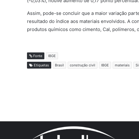
(-0,03%), houve aumento de 0,17 ponto percentual
Assim, pode-se concluir que a maior variação part
resultado do índice aos materiais envolvidos. A c
produtos químicos como cimento, Cal, polímeros, d
Fonte
IBGE
Etiquetas
Brasil
construção civil
IBGE
materiais
Si