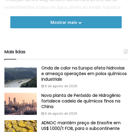
revestimentos à base de água, direto ao metal, líquido e
em pó da PPG, e nos permitirá expandir ainda mais a
distribuição atual do cliente nas principais geografias”,
Mostrar mais
disse Rebecca Liebert, vice-presidente executiva da PPG.
O negócio é a segunda aquisição substancial anunciada
pela PPG este ano, e a quarta desde meados de
Mais lidas
novembro, incluindo a aquisição de US $ 1,52 bilhão da
produtora finlandesa de revestimentos decorativos
Onda de calor na Europa afeta hidrovias
Tikkurila.
e ameaça operações em polos químicos
industriais
Fonte
MRC Plast
6 de agosto de 2026
Nova planta de Peróxido de Hidrogênio
Etiquetas
acetato de butila
acrilato de butila
PPG
Tintas
fortalece cadeia de químicos finos na
China
6 de agosto de 2026
ADNOC mantém preço de Enxofre em
US$ 1.000/t FOB, para o subcontinente