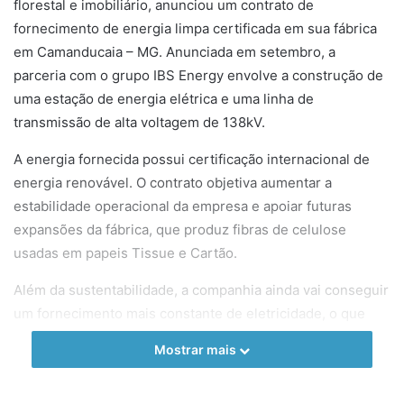
florestal e imobiliário, anunciou um contrato de
fornecimento de energia limpa certificada em sua fábrica
em Camanducaia – MG. Anunciada em setembro, a
parceria com o grupo IBS Energy envolve a construção de
uma estação de energia elétrica e uma linha de
transmissão de alta voltagem de 138kV.
A energia fornecida possui certificação internacional de
energia renovável. O contrato objetiva aumentar a
estabilidade operacional da empresa e apoiar futuras
expansões da fábrica, que produz fibras de celulose
usadas em papeis Tissue e Cartão.
Além da sustentabilidade, a companhia ainda vai conseguir
um fornecimento mais constante de eletricidade, o que
garante as operações da fábrica de forma correta e
Mostrar mais
fornecimento desses tipos de papel para o mercado a um
menor custo produtivo. Estar pronta para expansões