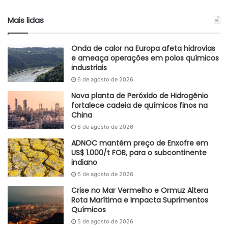
incentiva a Melhoramentos a aumentar sua produção e,
consequentemente, a demanda por produtos como cloro e
Mais lidas
soda cáustica.
Onda de calor na Europa afeta hidrovias
Adaptado GlobalKem | 17 de outubro de 2023
e ameaça operações em polos químicos
industriais
Fonte
IBS Energy
6 de agosto de 2026
Etiquetas
Brasil
cloro
Energia
IBS Energy
Melhoramentos
Nova planta de Peróxido de Hidrogênio
papel e celulose
soda cáustica
fortalece cadeia de químicos finos na
China
6 de agosto de 2026
ADNOC mantém preço de Enxofre em
US$ 1.000/t FOB, para o subcontinente
indiano
6 de agosto de 2026
Crise no Mar Vermelho e Ormuz Altera
Rota Marítima e Impacta Suprimentos
Químicos
5 de agosto de 2026