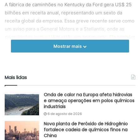
A fábrica de caminhões no Kentucky da Ford gera US$ 25
bilhões em receita anual, representando um sexto da
receita global da empresa. Essa greve recente serve como
um aviso para a General Motors e a Stellantis, onde as
negociações com o UAW estão em andamento. Ela também
ocorre em um momento de agitação trabalhista mais ampla
Mostrar mais
e lança uma nuvem de incerteza sobre uma indústria que
representa 3% da economia nacional.
O setor automobilístico é um dos principais mercados
Mais lidas
consumidores de polímeros, além de demandar grandes
quantidades de tecidos e alumínio.
Onda de calor na Europa afeta hidrovias
e ameaça operações em polos químicos
Adaptado GlobalKem | 16 de outubro de 2023
industriais
6 de agosto de 2026
Fonte
UAW
Nova planta de Peróxido de Hidrogênio
Etiquetas
Automobilístico
EUA
Ford
GM
Greve
fortalece cadeia de químicos finos na
China
Paralisação
Stellantis
UAW