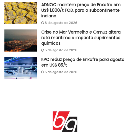
ADNOC mantém preço de Enxofre em
matérias-primas e componentes necessários para a
US$ 1.000/t FOB, para o subcontinente
produção, contribuindo assim para o crescimento e a
indiano
competitividade das empresas do setor industrial.
6 de agosto de 2026
Crise no Mar Vermelho e Ormuz altera
Fonte
Governo do Estado do Paraná
rota marítima e impacta suprimentos
químicos
Etiquetas
Antonina
Brasil
Cargas
ISS
Paraná
Paranaguá
5 de agosto de 2026
Portos
KPC reduz preço de Enxofre para agosto
em US$ 85/t
5 de agosto de 2026