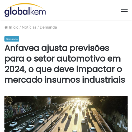
M
Início
/
Notícias
/
Demanda
Demanda
Anfavea ajusta previsões
para o setor automotivo em
2024, o que deve impactar o
mercado insumos industriais