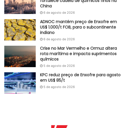
fortalece cadeia de químicos finos na
China
A expectativa de aumento no volume de produção ao
6 de agosto de 2026
longo dos próximos meses deve impactar
significativamente o mercado de insumos industriais,
ADNOC mantém preço de Enxofre em
US$ 1.000/t FOB, para o subcontinente
polímeros, resinas e Ácido sulfúrico, tendo em vista que
indiano
estes materiais são essenciais para fabricação de
6 de agosto de 2026
componentes automotivos.
Crise no Mar Vermelho e Ormuz altera
rota marítima e impacta suprimentos
Adaptado GlobalKem | 04 de julho de 2024
químicos
5 de agosto de 2026
Fonte
Anfavea
KPC reduz preço de Enxofre para agosto
Etiquetas
automóveis
demanda
Importação
polímeros
em US$ 85/t
produção
resinas
rio grande do sul
5 de agosto de 2026