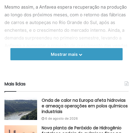
Mesmo assim, a Anfavea espera recuperação na produção
ao longo dos próximos meses, com o retorno das fábricas
de carros e autopeças no Rio Grande do Sul, após as
enchentes, e o crescimento do mercado interno. Ainda, a
demanda surpreendeu no primeiro semestre, levando a
Anfavea a aumentar a previsão de crescimento das vendas
de veículos em 2024 de 6,1% para 10,9%. Em contrapartida,
Mostrar mais
a expectativa para as exportações foi ajustada para uma
queda de 20,8%, ao invés do crescimento inicial de 0,7%.
Considerando todos os segmentos da indústria, a Anfavea
Mais lidas
estima que o setor produzirá 2,44 milhões de veículos até
o final do ano. Para o mercado interno, a previsão é de
Onda de calor na Europa afeta hidrovias
2,56 milhões de unidades vendidas, com 1,14 milhão de
e ameaça operações em polos químicos
industriais
veículos já comercializados no primeiro semestre,
6 de agosto de 2026
representando um aumento de 14,6%. A projeção para
exportações é de 320 mil veículos em 2024.
Nova planta de Peróxido de Hidrogênio