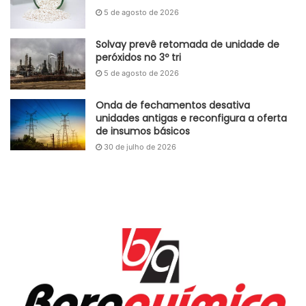
Para se inscrever, basta CLICAR AQUI:
5 de agosto de 2026
https://www.yeb.com.br/webinar
Solvay prevê retomada de unidade de
Aproveite a oportunidade de estar conectado aos
peróxidos no 3º tri
acontecimentos atuais, saber como eles impactam a sua
5 de agosto de 2026
estratégia de compras e aprender com os melhores
profissionais do mercado!
Onda de fechamentos desativa
unidades antigas e reconfigura a oferta
de insumos básicos
30 de julho de 2026