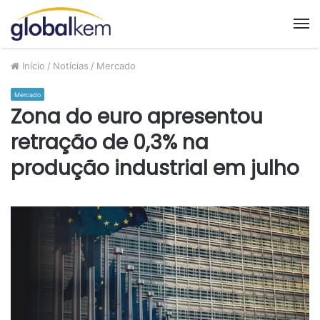
M
Início
/
Notícias
/
Mercado
Mercado
Zona do euro apresentou
retração de 0,3% na
produção industrial em julho