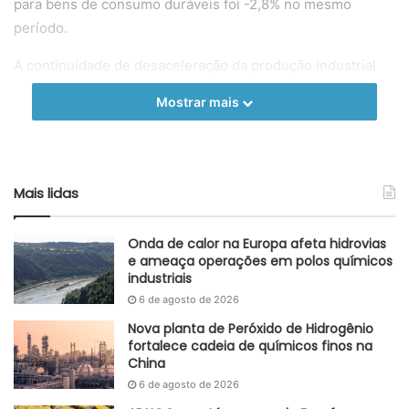
para bens de consumo duráveis foi -2,8% no mesmo
período.
A continuidade de desaceleração da produção industrial
deve impactar os diversos segmentos do mercado,
Mostrar mais
incluindo o setor de insumos químicos, tendo em vista que
a zona do euro é responsável por 21% das exportações
desta classe de produtos.
Mais lidas
Adaptado GlobalKem | 19 de setembro de 2024
Fonte
Eurostat
Onda de calor na Europa afeta hidrovias
e ameaça operações em polos químicos
Etiquetas
bens de consumo
consumo
Insumos industriais
industriais
julho
produção industrial
União Europeia
Zona do euro
6 de agosto de 2026
Nova planta de Peróxido de Hidrogênio
fortalece cadeia de químicos finos na
China
6 de agosto de 2026