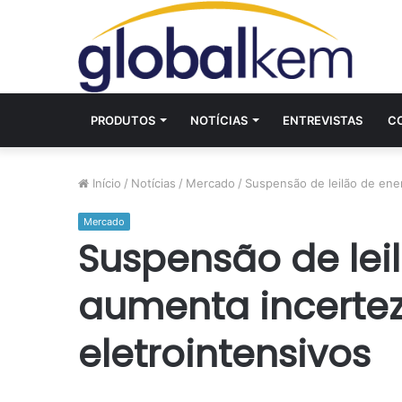
PRODUTOS
NOTÍCIAS
ENTREVISTAS
C
Início
/
Notícias
/
Mercado
/
Suspensão de leilão de ener
Mercado
Suspensão de lei
aumenta incerte
eletrointensivos