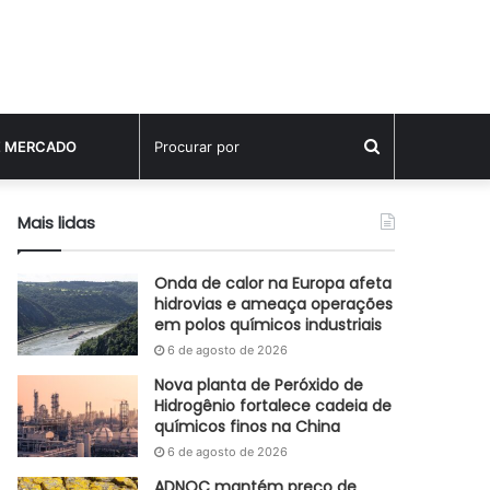
Procurar
E MERCADO
por
Mais lidas
Onda de calor na Europa afeta
hidrovias e ameaça operações
em polos químicos industriais
6 de agosto de 2026
Nova planta de Peróxido de
Hidrogênio fortalece cadeia de
químicos finos na China
6 de agosto de 2026
ADNOC mantém preço de