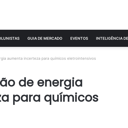
OLUNISTAS
GUIA DE MERCADO
EVENTOS
INTELIGÊNCIA D
gia aumenta incerteza para químicos eletrointensivos
lão de energia
za para químicos