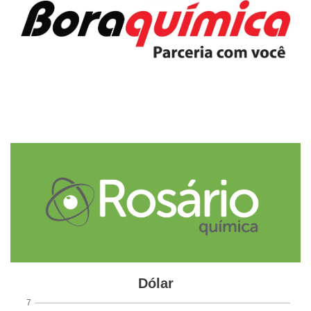
Etiquetas
construção civil
mercado imobiliário
minha casa minha vida
modernização urbana
obras
projeção
rio grande do sul