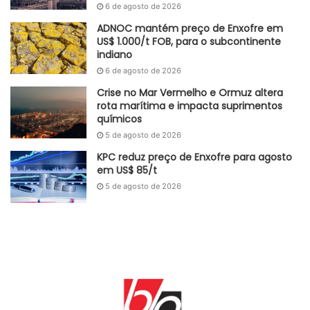
6 de agosto de 2026
novas matrizes. Esse movimento estratégico é apontado
como uma via fundamental para reduzir a exposição do
ADNOC mantém preço de Enxofre em
US$ 1.000/t FOB, para o subcontinente
país ao mercado externo e garantir maior estabilidade
indiano
operacional para a dinâmica de abastecimento das
6 de agosto de 2026
indústrias de base.
Crise no Mar Vermelho e Ormuz altera
rota marítima e impacta suprimentos
Adaptada GlobalKem | 31 de março de 2026
químicos
5 de agosto de 2026
Fonte
agênciaBrasil
KPC reduz preço de Enxofre para agosto
Etiquetas
Importação
mercado asiático
petróleo
rota global
em US$ 85/t
Segurança Energética
5 de agosto de 2026