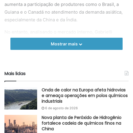
aumenta a participação de produtores como o Brasil, a
Guiana e o Canadá no atendimento da demanda asiática,
especialmente da China e da Índia.
No entanto, analisando o mercado interno, Gabrielli
ressalta que o país apresenta um déficit em sua
Mostrar mais
capacidade de refino, o que gera uma dependência
contínua da importação de derivados essenciais para a
indústria de transformação e para o transporte, como o
diesel. Com a volatilidade das cotações internacionais e o
Mais lidas
encarecimento dos combustíveis processados, as cadeias
produtivas nacionais ficam expostas às flutuações
Onda de calor na Europa afeta hidrovias
externas, mesmo diante do elevado volume de extração
e ameaça operações em polos químicos
industriais
doméstica de petróleo cru.
6 de agosto de 2026
Como resultado, o cenário atual amplia as discussões
Nova planta de Peróxido de Hidrogênio
sobre a necessidade de modernização do parque de refino
fortalece cadeia de químicos finos na
China
brasileiro e fomenta os debates em torno da adoção de