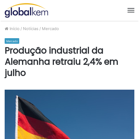
M
Início
/
Notícias
/
Mercado
Mercado
Produção industrial da
Alemanha retraiu 2,4% em
julho