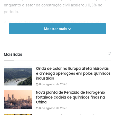
enquanto o setor da construção civil acelerou 0,3% no
período.
A retração da produção industrial da Alemanha reflete o
cenário produtivo da Europa, onde, além da desaceleração
Mostrar mais
da demanda, a região tem enfrentado desafios com a
cadeia de suprimentos, dado os atrasos logísticos e a falta
de matéria-prima ocasionadas pelos conflitos geopolíticos
Mais lidas
do Oriente Médio, os quais tem afetado o escoamento de
insumos pelo Mar Vermelho, incluindo a distribuição de
Onda de calor na Europa afeta hidrovias
produtos químicos.
e ameaça operações em polos químicos
industriais
Adaptado GlobalKem | 09 de setembro de 2024
6 de agosto de 2026
Fonte
Destatis
Nova planta de Peróxido de Hidrogênio
fortalece cadeia de químicos finos na
Etiquetas
Alemanha
avanço
construção
construção civil
China
Energia
indústria
previsão
produção
6 de agosto de 2026