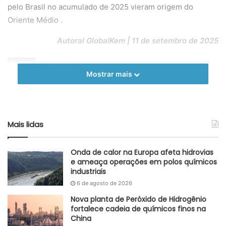
pelo Brasil no acumulado de 2025 vieram origem do
Oriente Médio .
Autoral GlobalKem | 11 de setembro de 2025
Fonte
Globalkem
Mostrar mais
Etiquetas
Catar
Doha
enxofre
Israel
Jerusalém
Kwait
Mar Vermelho
Oriente Médio
Mais lidas
Onda de calor na Europa afeta hidrovias
e ameaça operações em polos químicos
industriais
6 de agosto de 2026
Nova planta de Peróxido de Hidrogênio
fortalece cadeia de químicos finos na
China