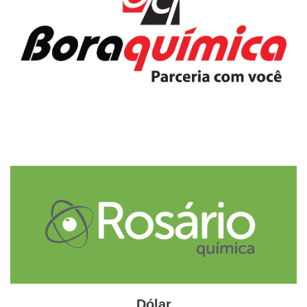
real de embarques do que pela trajetória do petróleo.
Autoral GlobalKem | 27 de novembro de 2025
Etiquetas
enxofre
geopolítica
Mar Negro
petróleo
Rússia