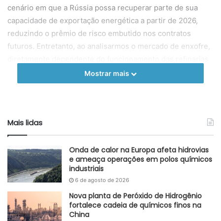
cenário em que a Rússia possa recuperar parte de sua
capacidade de exportação energética a partir de 2026,
reduzindo o prêmio de risco embutido nos contratos
futuros. Entretanto, ao analisarmos o mercado de enxofre,
diretamente dependente do funcionamento das refinarias
e da logística portuária russa, o impacto dessa sinalização
Mostrar mais
diplomática é diferente e muito mais complexo. Mesmo
com a queda dos preços, os fluxos de enxofre seguem
limitados em razão das sanções ainda vigentes, das
Mais lidas
restrições estruturais no Mar Negro e das incertezas
operacionais que afetam toda a cadeia de suprimento. Em
condições normais, a rota do Mar Negro absorveria grande
Onda de calor na Europa afeta hidrovias
e ameaça operações em polos químicos
parte do volume exportado, mas a instabilidade reduz essa
industriais
capacidade e pressiona o abastecimento global.
6 de agosto de 2026
Essa sensibilidade logística é crucial porque afeta
Nova planta de Peróxido de Hidrogênio
fortalece cadeia de químicos finos na
diretamente a oferta disponível no mercado spot,
China
especialmente no Oriente Médio, Europa e América Latina.