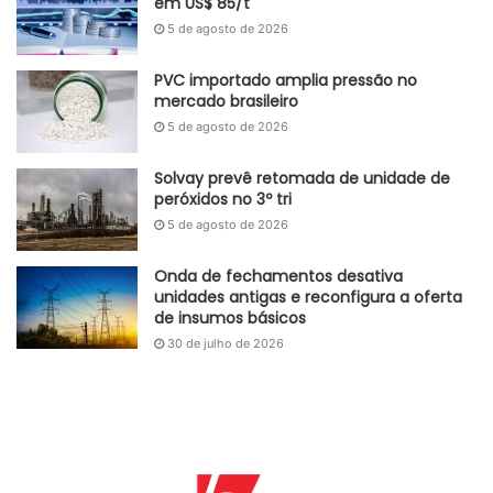
em US$ 85/t
Autoral GlobalKem | 15 de abril de 2025
5 de agosto de 2026
Fonte
GlobalKem
PVC importado amplia pressão no
Etiquetas
cal
cavaco de madeira
construção civil
mercado brasileiro
Coque de petróleo
produção
5 de agosto de 2026
Solvay prevê retomada de unidade de
peróxidos no 3º tri
5 de agosto de 2026
Onda de fechamentos desativa
unidades antigas e reconfigura a oferta
de insumos básicos
30 de julho de 2026