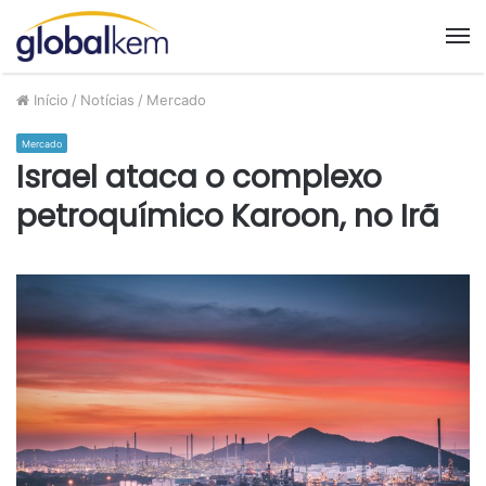
M
Início
/
Notícias
/
Mercado
Mercado
Israel ataca o complexo
petroquímico Karoon, no Irã