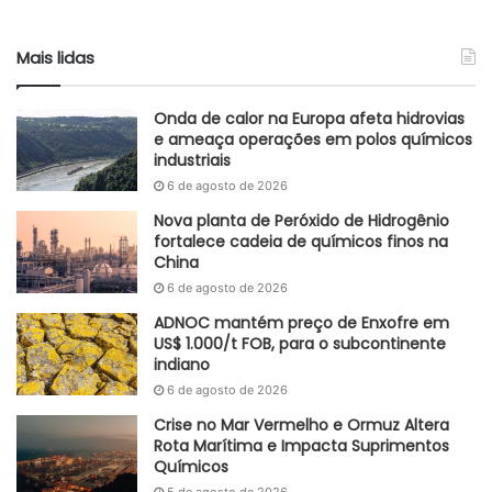
produtivas e apontou obstáculos como a volatilidade no
frete internacional e a elevada carga tributária. Ele
Mais lidas
defendeu programas de incentivo, como o já extinto
Regime Especial da Indústria Química (REIQ), e ressaltou a
Onda de calor na Europa afeta hidrovias
necessidade de ampliar o acesso a matérias-primas
e ameaça operações em polos químicos
industriais
competitivas, especialmente gás natural.
6 de agosto de 2026
Passos também citou o Projeto de Lei 892/2025, que cria o
Nova planta de Peróxido de Hidrogênio
Programa Especial de Sustentabilidade da Indústria
fortalece cadeia de químicos finos na
China
Química (PRESIQ), como fundamental para o
6 de agosto de 2026
fortalecimento do setor.
ADNOC mantém preço de Enxofre em
Daniela Manique, CEO da Rhodia América Latina e
US$ 1.000/t FOB, para o subcontinente
indiano
presidente do Conselho da Abiquim, expressou
6 de agosto de 2026
preocupação com a baixa capacidade de operação das
indústrias químicas no Brasil, atualmente entre 60% e 65%
Crise no Mar Vermelho e Ormuz Altera
Rota Marítima e Impacta Suprimentos
(vale ressaltar que a indústria química representa 11% do
Químicos
PIB industrial). Ela destacou o potencial nacional na