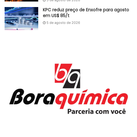
5 de agosto de 2026
Química Verde, impulsionado por recursos naturais e
KPC reduz preço de Enxofre para agosto
inovação em solventes verdes e materiais de baixo
em US$ 85/t
carbono.
5 de agosto de 2026
Por fim, o senador Efraim Filho defendeu a necessidade de
um ambiente legislativo favorável à competitividade,
criticando a insegurança jurídica e a alta carga tributária, e
ressaltou a importância do PRESIQ para o fortalecimento
da indústria em um contexto global de tensões comerciais.
Adaptado GlobalKem | 29 de maio de 2025
Fonte
Abiquim
Etiquetas
Abiquim
gás natural
indústria química
matérias-primas
sustentabilidade