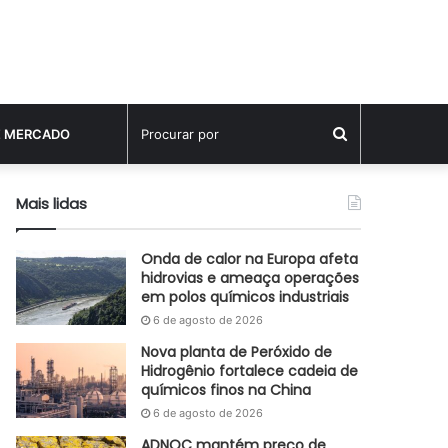
Procurar
E MERCADO
por
Mais lidas
Onda de calor na Europa afeta
hidrovias e ameaça operações
em polos químicos industriais
6 de agosto de 2026
Nova planta de Peróxido de
Hidrogênio fortalece cadeia de
químicos finos na China
6 de agosto de 2026
ADNOC mantém preço de