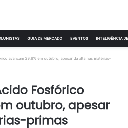
OLUNISTAS
GUIA DE MERCADO
EVENTOS
INTELIGÊNCIA D
rico avançam 29,8% em outubro, apesar da alta nas matérias-
cido Fosfórico
m outubro, apesar
rias-primas