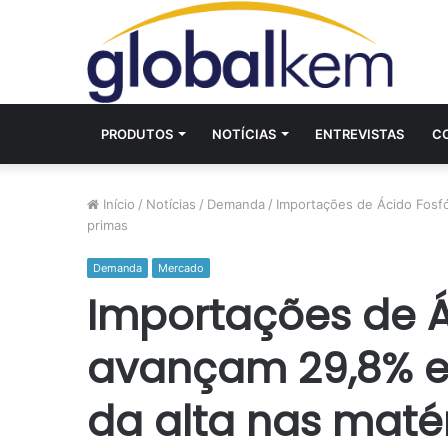
PRODUTOS
NOTÍCIAS
ENTREVISTAS
C
Início
/
Notícias
/
Demanda
/
Importações de Ácido Fosfó
primas
Demanda
Mercado
Importações de Á
avançam 29,8% e
da alta nas maté