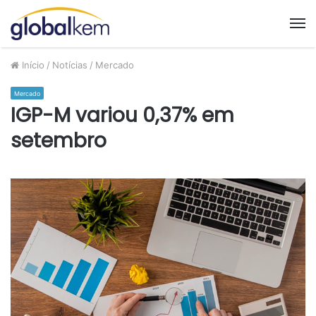
M
Início
/
Notícias
/
Mercado
Mercado
IGP-M variou 0,37% em
setembro