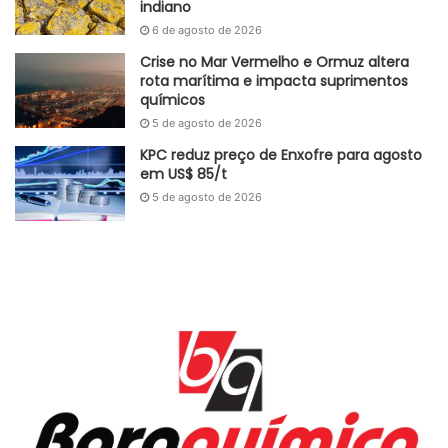
indiano
6 de agosto de 2026
Adaptado GlobalKem | 02 de outubro de 2023
Crise no Mar Vermelho e Ormuz altera
Fonte
FGV IBRE
rota marítima e impacta suprimentos
químicos
Etiquetas
Brasil
IBRE
IGP-M
INCC
inflação
IPC
5 de agosto de 2026
KPC reduz preço de Enxofre para agosto
em US$ 85/t
5 de agosto de 2026