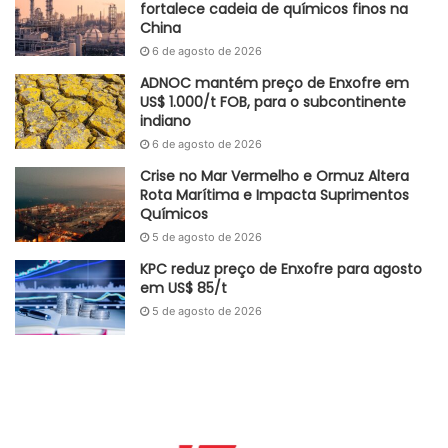
10,9% o volume de vendas em um ano, com presença cada
fortalece cadeia de químicos finos na
China
vez maior de veículos híbridos brasileiros. No entanto, a
6 de agosto de 2026
associação demonstrou preocupação quanto ao tarifaço
dos EUA, principalmente por conta dos impostos sobre
ADNOC mantém preço de Enxofre em
US$ 1.000/t FOB, para o subcontinente
máquinas rodoviárias e agrícolas, aumentando os custos
indiano
de exportação em US$ 960 milhões e consequentemente,
6 de agosto de 2026
ameaçando os volumes de envio aos EUA, um dos
Crise no Mar Vermelho e Ormuz Altera
principais mercados para esse tipo de veículos.
Rota Marítima e Impacta Suprimentos
Químicos
Adaptado GlobalKem | 13 de agosto de 2025
5 de agosto de 2026
KPC reduz preço de Enxofre para agosto
Fonte
ANFAVEA
em US$ 85/t
Etiquetas
Argentina
Brasil
china
Emplacamentos
EUA
5 de agosto de 2026
exportação
Importação
juros
produção nacional
Tarifaço