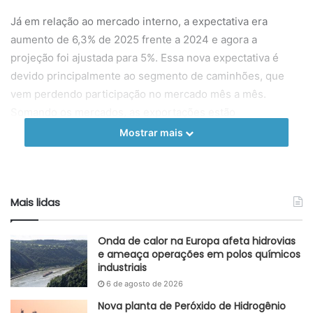
Já em relação ao mercado interno, a expectativa era
aumento de 6,3% de 2025 frente a 2024 e agora a
projeção foi ajustada para 5%. Essa nova expectativa é
devido principalmente ao segmento de caminhões, que
vem perdendo participação no mercado mês a mês.
Somando os mercados, as exportações estão
compensando a retração da demanda no mercado interno,
Mostrar mais
resultando na expectativa de alta frente a produção de
veículos no Brasil, com projeção de +7,8% frente ao
volume de 2024.
Mais lidas
O presidente da Anfavea, Igor Calvet, comentou que
apesar dos juros elevados e maiores volumes sendo
Onda de calor na Europa afeta hidrovias
importados, a indústria automotiva nacional precisa
e ameaça operações em polos químicos
industriais
continuar recuperando os volumes de produção.
6 de agosto de 2026
Já os veículos elétricos leves aumentaram de 6,7% para
Nova planta de Peróxido de Hidrogênio