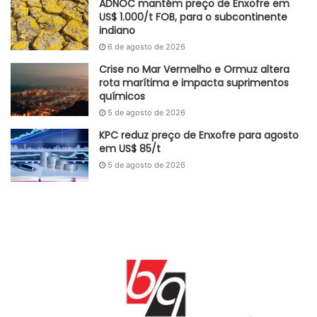
ADNOC mantém preço de Enxofre em
US$ 1.000/t FOB, para o subcontinente
expectativa de futuro
indústria
situação atual
indiano
6 de agosto de 2026
Crise no Mar Vermelho e Ormuz altera
rota marítima e impacta suprimentos
químicos
5 de agosto de 2026
KPC reduz preço de Enxofre para agosto
em US$ 85/t
5 de agosto de 2026