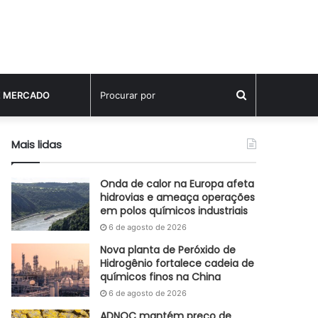
Procurar
E MERCADO
por
Mais lidas
Onda de calor na Europa afeta
hidrovias e ameaça operações
em polos químicos industriais
6 de agosto de 2026
Nova planta de Peróxido de
Hidrogênio fortalece cadeia de
químicos finos na China
6 de agosto de 2026
ADNOC mantém preço de