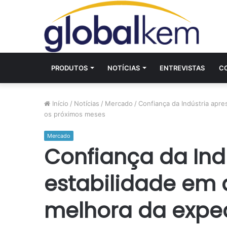
PRODUTOS
NOTÍCIAS
ENTREVISTAS
C
Início
/
Notícias
/
Mercado
/
Confiança da Indústria apr
os próximos meses
Mercado
Confiança da Ind
estabilidade em 
melhora da expec