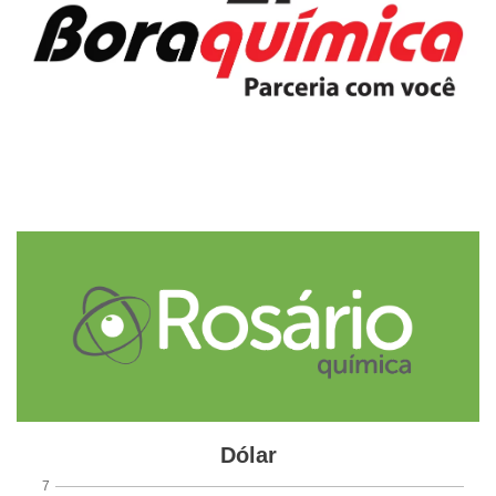
Mineração Rio do Norte (MRN), por exemplo, recebeu em
abril de 2026 a Licença de Instalação para o projeto Novas
Minas, que prevê investimentos de R$ 9 bilhões para
ampliar a produção em 12,5 milhões de toneladas/ano até
2041. Para a cadeia de insumos químicos, a disponibilidade
de Bauxita de qualidade consistente e certificada segundo
padrões ISO pode fortalecer a
produção doméstica, reduzindo exposição a volatilidade
de preços e riscos logísticos associados a importações. A
consolidação do Brasil como referência técnica na
padronização ISO para Bauxita representa um movimento
estrutural que pode fortalecer a cadeia de insumos
químicos industriais no país.
Autoral GlobalKem | 13 de Maio de 2026
Etiquetas
bauxita
Brasil
indústria química
ISO
produção
refratários
Sulfato de alumínio