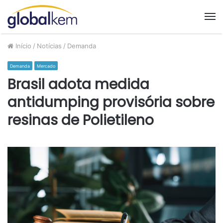
M
Início
/
Notícias
/
Demanda
Demanda
Mercado
Brasil adota medida
antidumping provisória sobre
resinas de Polietileno