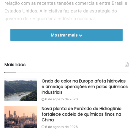
relação com as recentes tensões comerciais entre Brasil e
Estados Unidos. A iniciativa faz parte da estratégia do
governo de resguardar a indústria nacional.
De janeiro a julho de 2025, os Estados Unidos exportaram
Mostrar mais
cerca de 4 mil toneladas de Polietileno para o Brasil, o que
representou 87% das importações nacionais do insumo no
período.
Mais lidas
Autoral GlobalKem | 04 de setembro de 2025
Fonte
GlobalKem
Onda de calor na Europa afeta hidrovias
e ameaça operações em polos químicos
Etiquetas
antidumping
Brasil
Canadá
comércio internacional
industriais
Estados Unidos
indústria nacional
medida provisória
Polietileno
6 de agosto de 2026
preços de importação
Nova planta de Peróxido de Hidrogênio
fortalece cadeia de químicos finos na
China
6 de agosto de 2026