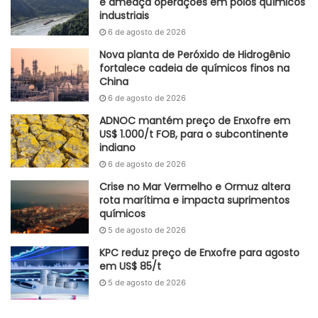
e ameaça operações em polos químicos
industriais
competitivas claras e demanda previsível. A manutenção
6 de agosto de 2026
de Wade Alleman como presidente e CEO garante
continuidade da gestão e reduz riscos no período pós-
Nova planta de Peróxido de Hidrogênio
fortalece cadeia de químicos finos na
aquisição. No conjunto, o negócio fortalece o portfólio
China
industrial do conglomerado e consolida a OxyChem como
6 de agosto de 2026
um dos principais pilares do fornecimento de químicos
ADNOC mantém preço de Enxofre em
essenciais nas Américas, em um contexto de maior
US$ 1.000/t FOB, para o subcontinente
atenção à resiliência das cadeias produtivas globais.
indiano
6 de agosto de 2026
Autoral GlobalKem | 05 de janeiro 2026
Crise no Mar Vermelho e Ormuz altera
rota marítima e impacta suprimentos
Etiquetas
Berkshire Hathaway
cloro‑álcalis
indústria química
químicos
insumos químicos
OxyChem
PVC
5 de agosto de 2026
KPC reduz preço de Enxofre para agosto
em US$ 85/t
5 de agosto de 2026