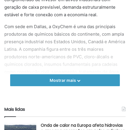
geração de caixa previsível, demanda estruturalmente
estável e forte conexão com a economia real.
Com sede em Dallas, a OxyChem é uma das principais
produtoras de químicos básicos do continente, com ampla
presença industrial nos Estados Unidos, Canadá e América
Latina. A companhia figura entre os três maiores
produtores norte-americanos de PVC, cloro-álcalis e
químicos clorados, insumos fundamentais para cadeias
como construção civil, saneamento, tratamento de água,
papel e celulose, produtos de limpeza, indústria
Mostrar mais
metalúrgica e operações de petróleo e gás. A escala
produtiva, a confiabilidade operacional e a diversificação
de mercados finais sustentam a posição estratégica da
Mais lidas
empresa no fornecimento de materiais críticos.
A transação segue a filosofia tradicional da Berkshire
Onda de calor na Europa afeta hidrovias
Hathaway de priorizar empresas com vantagens