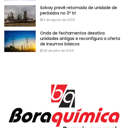
Solvay prevê retomada de unidade de
Fonte
CNI
peróxidos no 3º tri
5 de agosto de 2026
Etiquetas
atividade industrial
CNI
demanda
estoques
Matéria-prima
produção
rio grande do sul
Sul
taxa de emprego
Onda de fechamentos desativa
unidades antigas e reconfigura a oferta
de insumos básicos
30 de julho de 2026