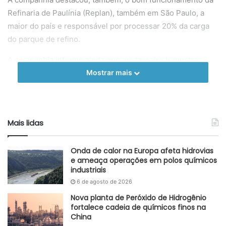
Refinaria de Paulínia (Replan), também em São Paulo, a
maior do país e responsável por processar 20% da carga
do parque de refino.
A companhia informo ainda que, no terceiro trimestre
desse ano, há previsão de paradas programadas de
Mostrar mais
manutenção, com destaque para a pausas em setores da
Refinaria Gabriel Passos (Regap), em Minas Gerais; da
Refinaria de Paulínia (Replan); e da Refinaria Presidente
Mais lidas
Getúlio Vargas (Repar), no Paraná, que também vai entrar
pelo quarto trimestre.
Onda de calor na Europa afeta hidrovias
e ameaça operações em polos químicos
Fonte
CNN
industriais
Etiquetas
enxofre
Petrobras
refinarias
6 de agosto de 2026
Nova planta de Peróxido de Hidrogênio
fortalece cadeia de químicos finos na
China