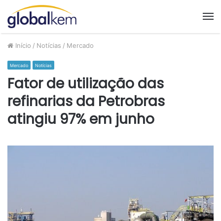
M
Início
/
Notícias
/
Mercado
Mercado
Notícias
Fator de utilização das
refinarias da Petrobras
atingiu 97% em junho