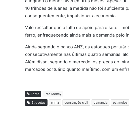
atingindo o menor nível em três meses. Apesar do 
10 trilhões de iuanes, a medida não foi suficiente 
consequentemente, impulsionar a economia.
Vale ressaltar que a falta de apoio para o setor im
ferro, enfraquecendo ainda mais a demanda pelo 
Ainda segundo o banco ANZ, os estoques portuári
consecutivamente nas últimas quatro semanas, alc
Além disso, segundo o mercado, os preços do miné
mercados portuário quanto marítimo, com um enf
Fonte
Info Money
Etiquetas
china
construção civil
demanda
estímulos