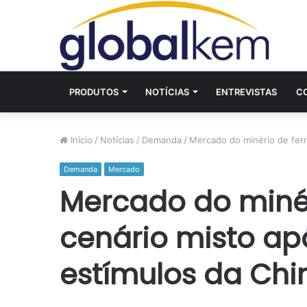
PRODUTOS
NOTÍCIAS
ENTREVISTAS
C
Início
/
Notícias
/
Demanda
/
Mercado do minério de ferr
Demanda
Mercado
Mercado do minér
cenário misto ap
estímulos da Chi