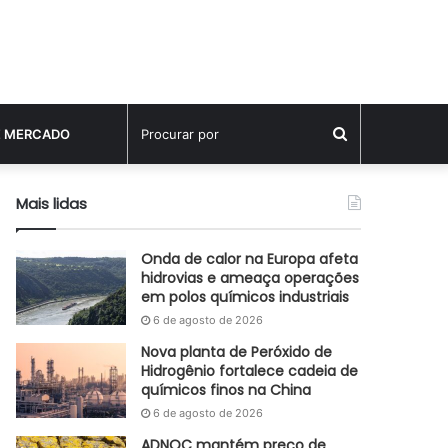
Procurar
E MERCADO
por
Mais lidas
Onda de calor na Europa afeta
hidrovias e ameaça operações
em polos químicos industriais
6 de agosto de 2026
Nova planta de Peróxido de
Hidrogênio fortalece cadeia de
químicos finos na China
6 de agosto de 2026
ADNOC mantém preço de