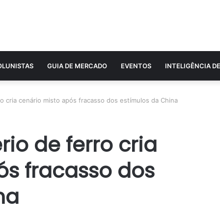
OLUNISTAS
GUIA DE MERCADO
EVENTOS
INTELIGÊNCIA D
o cria cenário misto após fracasso dos estímulos da China
io de ferro cria
ós fracasso dos
na